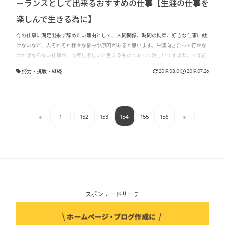
ーランスとして出来るおすすめの仕事【生涯の仕事を
楽しんで生きる為に】
今の仕事に満足出来ず辞めたい理由として、人間関係、時間の拘束、好きな仕事に就
けないなど、人それぞれ様々な悩みや原因があると思います。生涯向き合って行かな
ければならない仕事が、充実し楽しいと思えるものであって欲しいですよね。５年前
までデザイン素人だった僕がフリーランスデザイナーとして活動することが出来るよ
努力
・
挑戦
・
継続
2019.08.01
2019.07.26
うになったかの経験談と、これからでも遅くないフリーランスとして出来る仕事をご
紹介したいと思います。
…
«
1
152
153
154
155
156
»
スポンサードサーチ