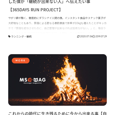
した僕が「継続が出来ない人」へ伝えたい事
【365DAYS RUN PROJECT】
サボリ癖が酷く、徹底的にダラシナイ人間の僕。インスタント食品やスナック菓子が
大好物なこともあり、禁煙による更なる暴飲暴食で体重が10kgも増えたことがキッカ
ケで「禁煙を成功させたのに、自己管理が出来なければ説得力がない。」と、毎日ラ
ンニングをする「365DAYS RUN PROJECT」を開始。そんな毎日ランニングは現在
ランニング
・
継続
2020.07.06
2019.07.29
1,200日を突破(2020年6月現在)しました。今回は「365DAYS RUN PROJECT」を通
じて、毎日休むことなくランニングを続けて1,200日を突破した僕が「継続が出来な
い人」へ伝えたい事をお話ししたいと思います。
WORK
これからの時代に生き残るために今から出来る事【自