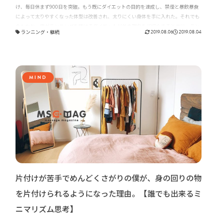
け、毎日休まず900日を突破。もう既にダイエットの目的を達成し、禁煙と暴飲暴食
によって太りやすくなった体型は改善され、太りにくい身体を手に入れた。それでも
今もなお、僕がランニングを続けるダイエット以外の理由をご紹介すると共に、ラン
ランニング
・
継続
2019.08.06
2019.08.04
ニングがもたらすメリットをお伝え出来ればと思います。
MIND
片付けが苦手でめんどくさがりの僕が、身の回りの物
を片付けられるようになった理由。【誰でも出来るミ
ニマリズム思考】