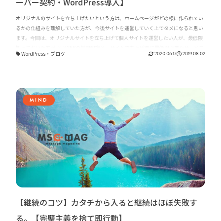
ーバー契約・WordPress導入】
オリジナルのサイトを立ち上げたいという方は、ホームページがどの様に作られてい
るかの仕組みを理解していた方が、今後サイトを運営していく上でタメになると思い
ます。今回は、オリジナルサイトを立ち上げて個人サイトを運営したい人が、最低限
知っておいた方がいいWEBの基礎知識と、サイト立ち上げ時に最低限必要なサービス
WordPress
・
ブログ
2020.06.17
2019.08.02
をご紹介させて頂きます。
MIND
【継続のコツ】カタチから入ると継続はほぼ失敗す
る。【完璧主義を捨て即行動】