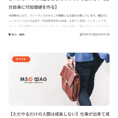
分自身に付加価値を作る】
令和時代に入り、フリーランスだからこそ敏感になる変化を感じています。最近のニ
ュースでいえば大手企業が「終身雇用制度の崩壊」を続々と発表していることです。
そして、年々増加するインフルエンサーと、それに比例して増えるフリーランスへの
関心。年金制度も半ば崩壊し、国から守られるという感覚が少しずつ薄れ、これまで
努力
・
継続
2019.07.29
2019.07.28
より自分自身で個人の将来設計を管理することを強いられる時代になってきていると
感じています。そんな時代の中で、これから先の未来に不安を感じている方はどんど
ん多くなってきていると思います。これからの時代に生き残るために、今から出来る
事をお話しさせて頂きます。
WORK
【ただやるだけの人間は成長しない】仕事が出来て成