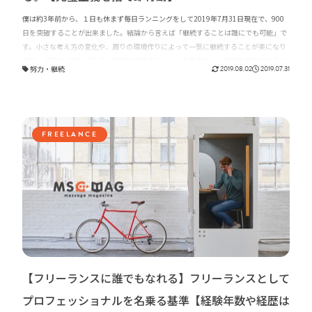
僕は約3年前から、１日も休まず毎日ランニングをして2019年7月31日現在で、900
日を突破することが出来ました。結論から言えば「継続することは誰にでも可能」で
す。小さな考え方の変化や、周りの環境作りによって一気に継続することが楽になり
ます。今回は「形から入ると継続は失敗する」という観点から、継続を成功させるコ
努力
・
継続
2019.08.02
2019.07.31
ツをお伝え出来ればと思います。
FREELANCE
【フリーランスに誰でもなれる】フリーランスとして
プロフェッショナルを名乗る基準【経験年数や経歴は