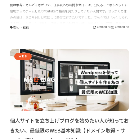
僕は本当にめんどくさがりで、仕事以外の時間や休日には、出来ることならベッドに
寝転がってゲームしたりYoutubeで動画を見たりしていたい人間です。せっかくの休
みの日は、家の片付けは後回しに遊びに行きたいですよね。でも今では「片付けられ
る人間」になることが出来、趣味や休日の時間が大幅に増えました、正確に言えば
努力
・
継続
2019.08.05
2019.08.03
「片付けられる人間」にはなりましたが、メンタルが大きく変わったわけではありま
せん。今回は、少し考え方を変えるだけで、こんな僕にも出来た「身の回りを片付け
るようになる考え方」をご紹介出来ればと思います。
WEB
個人サイトを立ち上げブログを始めたい人が知ってお
きたい、最低限のWEB基本知識【ドメイン取得・サ