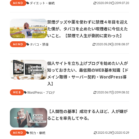
ダイエット
継続
2020.09.01
2019.07.20
MIND
禁煙グッズや薬を使わずに禁煙４年目を迎え
た僕が、タバコを止めたい喫煙者に今伝えた
いこと。【禁煙で人生が劇的に変わった】
タバコ
禁煙
2020.05.29
2018.08.07
MIND
個人サイトを立ち上げブログを始めたい人が
知っておきたい、最低限のWEB基本知識【ド
メイン取得・サーバー契約・WordPress導
入】
WordPress
ブログ
2020.06.17
2019.08.02
WEB
【人間性の基準】成功する人ほど、人が嫌が
ることを率先してやる。
努力
継続
2020.10.29
2020.10.29
MIND