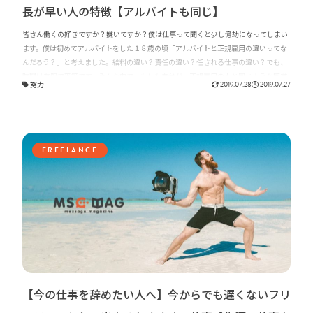
長が早い人の特徴【アルバイトも同じ】
皆さん働くの好きですか？嫌いですか？僕は仕事って聞くと少し億劫になってしまい
ます。僕は初めてアルバイトをした１８歳の頃「アルバイトと正規雇用の違いってな
んだろう？」と考えました。給料の違い？責任の違い？任される仕事の違い？でも、
時間は有限で平等です。そんな中で、もしも自分が、正規雇用の人と同じような感覚
努力
2019.07.28
2019.07.27
を持ちながら働くことに向き合えたらどうなるんだろうか？そんな疑問から導いた答
えの中に、仕事が出来て成長が早い人のヒントがありました。今回はそれをご紹介し
たいと思います。
FREELANCE
【今の仕事を辞めたい人へ】今からでも遅くないフリ