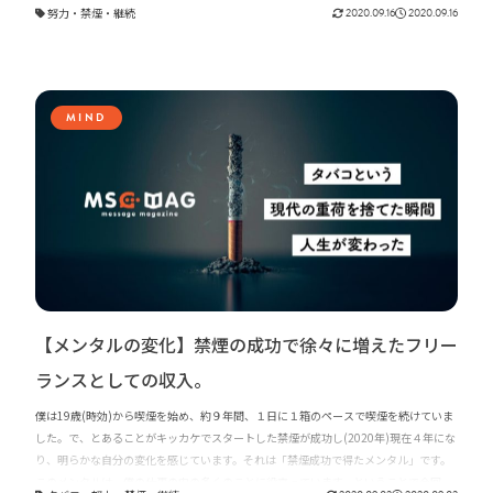
努力
・
禁煙
・
継続
2020.09.16
2020.09.16
ということで今回は、「タバコはムダ」禁煙から４年、禁煙を途中で諦めた情けない
人に伝えたいことをお話ししたいと思います。
MIND
【メンタルの変化】禁煙の成功で徐々に増えたフリー
ランスとしての収入。
僕は19歳(時効)から喫煙を始め、約９年間、１日に１箱のペースで喫煙を続けていま
した。で、とあることがキッカケでスタートした禁煙が成功し(2020年)現在４年にな
り、明らかな自分の変化を感じています。それは「禁煙成功で得たメンタル」です。
このメンタルは、僕の仕事の中の多くのことに役立っています。ということで今回