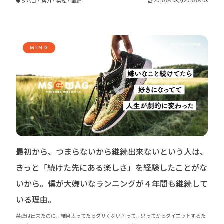
タバコ
・
努力
・
禁煙
・
継続
2020.09.03
2020.09.03
は、「メンタルの変化」禁煙の成功で徐々に増えたフリーランスとしての収入につい
てお話ししたいと思います。
MIND
最初から、つまらないから継続出来ないという人は、
きっと「続けた先にある楽しさ」を経験したことがな
いから。僕が大嫌いなランニングが４年間も継続して
いる理由。
禁煙は出来たのに、結果太ってたらダサくない？って、思ってからダイエットするた