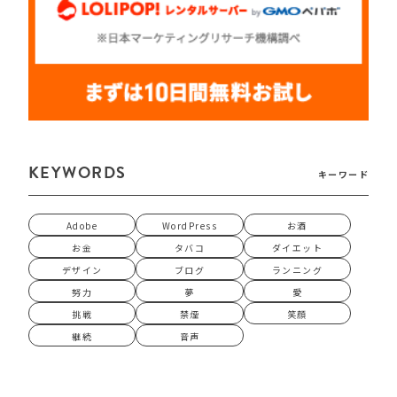
KEYWORDS
キーワード
Adobe
WordPress
お酒
お金
タバコ
ダイエット
デザイン
ブログ
ランニング
努力
夢
愛
挑戦
禁煙
笑顔
継続
音声