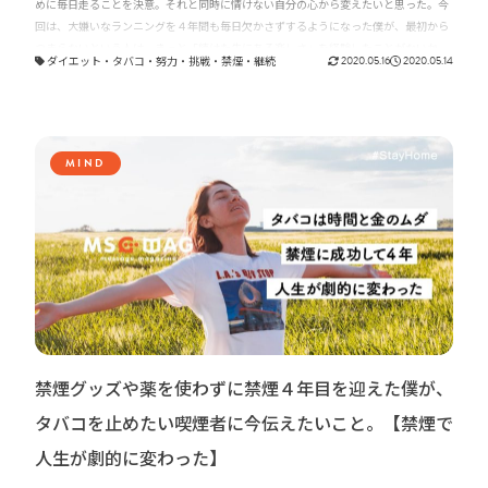
めに毎日走ることを決意。それと同時に情けない自分の心から変えたいと思った。今
回は、大嫌いなランニングを４年間も毎日欠かさずするようになった僕が、最初から
つまらないという人は、きっと「続けた先にある楽しさ」を経験したことがないか
ダイエット
・
タバコ
・
努力
・
挑戦
・
禁煙
・
継続
2020.05.16
2020.05.14
ら、ということについて僕の経験をお話ししたいと思います。
MIND
禁煙グッズや薬を使わずに禁煙４年目を迎えた僕が、
タバコを止めたい喫煙者に今伝えたいこと。【禁煙で
人生が劇的に変わった】