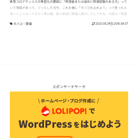
新型コロナウィルスの重症化の要因に「喫煙者または過去に喫煙経験のある方」って
いう項目があって、ゾッとした方や、これを機に「タバコを止めよう」って思った人
多いんじゃないですか？実は僕、約４年前に禁煙に成功したんですね。今回は「禁煙
で人生が劇的に変わった」ということで、禁煙グッズや薬を使わずに禁煙４年目を迎
タバコ
・
禁煙
2020.05.29
2018.08.07
えた僕が、タバコを止めたい喫煙者に今伝えたいことについてお話ししたいと思いま
す。
スポンサードサーチ