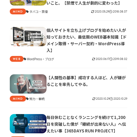
いこと。【禁煙で人生が劇的に変わった】
タバコ
禁煙
2020.05.29
2018.08.07
MIND
個人サイトを立ち上げブログを始めたい人が
知っておきたい、最低限のWEB基本知識【ド
メイン取得・サーバー契約・WordPress導
入】
WordPress
ブログ
2020.06.17
2019.08.02
WEB
【人間性の基準】成功する人ほど、人が嫌が
ることを率先してやる。
努力
継続
2020.10.29
2020.10.29
MIND
毎日休むことなくランニングを続けて1,200
日を突破した僕が「継続が出来ない人」へ伝
えたい事【365DAYS RUN PROJECT】