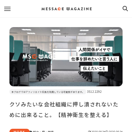
3512 2292
本ブログではアフィリエイト広告を利用している可能性があります。
クソみたいな会社組織に押し潰されないた
めに出来ること。【精神衛生を整える】
WORK
努力
・
愛
・
継続
2020.09.26
2020.09.26