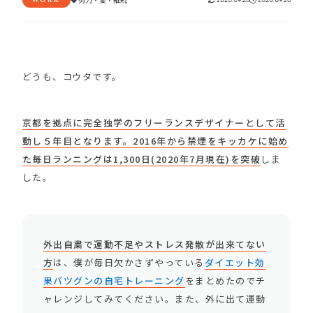
どうも、コウタです。
京都を拠点に完全独学のフリーランスデザイナーとして活
動し５年目となります。
2016
年から禁煙をキッカケに始め
た毎日ランニングは
1
,
300
日(
2020
年
7
月現在)を突破
しま
した。
外出自粛で運動不足やストレス発散が出来てない
方
は、僕が毎日欠かさずやっている
ダイエット効
果バツグンの自宅トレーニング
をまとめたのでチ
ャレンジしてみてください。また、外に出て運動