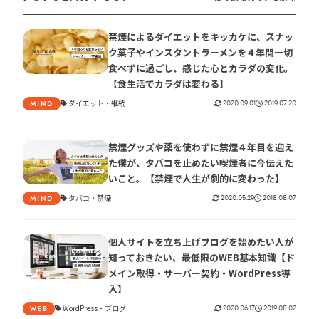
禁煙によるダイエットをキッカケに、スナッ
ク菓子やインスタントラーメンを４年間一切
食べずに過ごし、感じた心とカラダの変化。
【食生活でカラダは変わる】
ダイエット
継続
2020.09.01
2019.07.20
MIND
禁煙グッズや薬を使わずに禁煙４年目を迎え
た僕が、タバコを止めたい喫煙者に今伝えた
いこと。【禁煙で人生が劇的に変わった】
タバコ
禁煙
2020.05.29
2018.08.07
MIND
個人サイトを立ち上げブログを始めたい人が
知っておきたい、最低限のWEB基本知識【ド
メイン取得・サーバー契約・WordPress導
入】
WordPress
ブログ
2020.06.17
2019.08.02
WEB