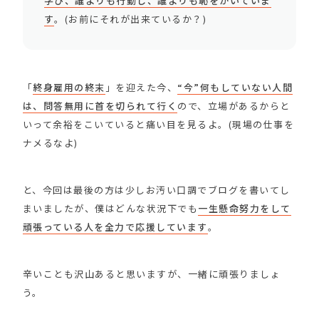
学び、誰よりも行動し、誰よりも恥をかいていま
す
。(お前にそれが出来ているか？)
「
終身雇用の終末
」を迎えた今、
“今”何もしていない人間
は、問答無用に首を切られて行く
ので、立場があるからと
いって余裕をこいていると痛い目を見るよ。(現場の仕事を
ナメるなよ)
と、今回は最後の方は少しお汚い口調でブログを書いてし
まいましたが、僕はどんな状況下でも
一生懸命努力をして
頑張っている人を全力で応援しています
。
辛いことも沢山あると思いますが、一緒に頑張りましょ
う。