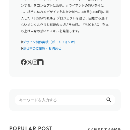
ンする』をコンセプトに活動。クライアントの想いを形に
し、相手に伝わるデザインを心掛け制作。4年目(1400日)に突
入した「365DAYS RUN」プロジェクトを通じ、困難から逃げ
ないメンタル作りと継続の大切さを体感。「MSG MAG」を立
ち上げ自身の想いやスキルを発信します。
デザイン制作実績（ポートフォリオ）
お仕事のご依頼・お問合せ
POPULAR POST
よく読まれている記事