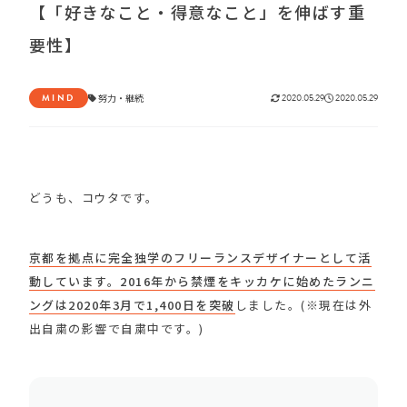
【「好きなこと・得意なこと」を伸ばす重
要性】
MIND
努力
・
継続
2020.05.29
2020.05.29
どうも、コウタです。
京都を拠点に完全独学のフリーランスデザイナーとして活
動しています。
2016
年から禁煙をキッカケに始めたランニ
ングは
2020
年
3
月で
1
,
400
日を突破
しました。(※現在は外
出自粛の影響で自粛中です。)