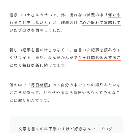
憎きコロナさんのせいで、外に出れない状況の中「
何かや
れることをしないと
」と、昨年８月に
心が折れて凍結して
いたブログを再開
しました。
新しい記事を書だけじゃなくて、昔書いた記事を読みやす
くリライトしたり、なんだかんだで
１ヶ月間お休みするこ
となく毎日更新
し続けてます。
僕の中で「
毎日継続
」って自分の中で１つの縛りみたいな
ところがあって、どうせやるなら毎日やろうって色んなこ
とに取り組んでます。
文章を書くのは下手ですけど好きなんで「ブログ