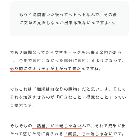
もう４時間書いた後ってヘトヘトなんで、その後
に文章の見直しなんか出来る訳ないんですよ…。
でも２時間余ってたら文章チェックも出来る余裕がある
し、今まで気付けなかった部分に気付けるようになって、
必然的にクオリティが上がって来た
んですね。
でもこれは「
継続は力なりの賜物
」だと思います。そして
それを加速させるのが「
好きなこと・得意なこと
」ってい
う要素です。
そもそもの
「熱量」が半端じゃない
んで、それで成果が出
たって感じた時に得られる
「成長」も半端じゃない
です。