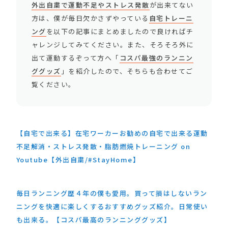
外出自粛で運動不足やストレス発散
が出来てない
方は、僕が毎日欠かさずやっている
自宅トレーニ
ング
を以下の記事にまとめましたので良ければチ
ャレンジしてみてください。また、そろそろ外に
出て運動するぞって方へ「
コスパ最強のランニン
ググッズ
」を紹介したので、そちらも合わせてご
覧ください。
【自宅で出来る】在宅ワーカーお勧めの自宅で出来る運動
不足解消・ストレス発散・脂肪燃焼トレーニング on
Youtube【外出自粛/#StayHome】
毎日ランニング歴４年の僕も愛用。買って損はしないラン
ニングを快適に楽しくするおすすめグッズ紹介。日常使い
も出来る。【コスパ最高のランニンググッズ】