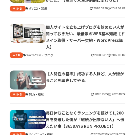
いこと。【禁煙で人生が劇的に変わった】
タバコ
禁煙
2020.05.29
2018.08.07
MIND
個人サイトを立ち上げブログを始めたい人が
知っておきたい、最低限のWEB基本知識【ド
メイン取得・サーバー契約・WordPress導
入】
WordPress
ブログ
2020.06.17
2019.08.02
WEB
【人間性の基準】成功する人ほど、人が嫌が
ることを率先してやる。
努力
継続
2020.10.29
2020.10.29
MIND
毎日休むことなくランニングを続けて1,200
日を突破した僕が「継続が出来ない人」へ伝
えたい事【365DAYS RUN PROJECT】
ランニング
継続
2020.07.06
2019.07.29
MIND