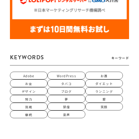
KEYWORDS
キーワード
Adobe
WordPress
お酒
お金
タバコ
ダイエット
デザイン
ブログ
ランニング
努力
夢
愛
挑戦
禁煙
笑顔
継続
音声