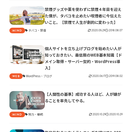
禁煙グッズや薬を使わずに禁煙４年目を迎え
た僕が、タバコを止めたい喫煙者に今伝えた
いこと。【禁煙で人生が劇的に変わった】
タバコ
禁煙
2020.05.29
2018.08.07
MIND
個人サイトを立ち上げブログを始めたい人が
知っておきたい、最低限のWEB基本知識【ド
メイン取得・サーバー契約・WordPress導
入】
WordPress
ブログ
2020.06.17
2019.08.02
WEB
【人間性の基準】成功する人ほど、人が嫌が
ることを率先してやる。
努力
継続
2020.10.29
2020.10.29
MIND