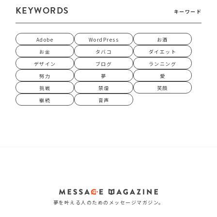
KEYWORDS
キーワード
Adobe
WordPress
お酒
お金
タバコ
ダイエット
デザイン
ブログ
ランニング
努力
夢
愛
挑戦
禁煙
笑顔
継続
音声
夢を叶える人のためのメッセージマガジン。