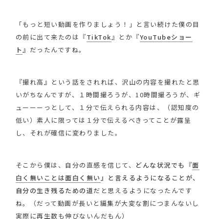
「もっと短い動画を作りましょう！」と言い続けた僕の目
の前に出て来たのは『
TikTok
』とか『
YouTubeショー
ト
』だったんですね。
『撮れ高』という話をされれば、沢山の内容を撮れたと思
いがちなんですが、１時間撮ろうが、10時間撮ろうが、ギ
ューーーっとして、１分で伝えられる内容は、（認知度の
低い）素人に限っては１分で伝えるべきってことが露呈
し、それが確信に変わりました。
そこから僕は、自分の直感を信じて、
どんな状況でも『
面
白く無いことは面白く無い
』と言えるようになることが、
自分の生き残るための道
だと思えるようになったんです
ね。（だって動画が長いと編集が大変な割につまんないし
実際に再生数も伸びないんだもん）