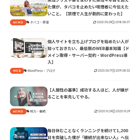
た僕が、タバコを止めたい喫煙者に今伝えた
いこと。【禁煙で人生が劇的に変わった】
タバコ
禁煙
2020.05.29
2018.08.07
MIND
個人サイトを立ち上げブログを始めたい人が
知っておきたい、最低限のWEB基本知識【ド
メイン取得・サーバー契約・WordPress導
入】
WordPress
ブログ
2020.06.17
2019.08.02
WEB
【人間性の基準】成功する人ほど、人が嫌が
ることを率先してやる。
努力
継続
2020.10.29
2020.10.29
MIND
毎日休むことなくランニングを続けて1,200
日を突破した僕が「継続が出来ない人」へ伝