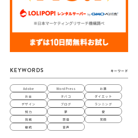
KEYWORDS
キーワード
Adobe
WordPress
お酒
お金
タバコ
ダイエット
デザイン
ブログ
ランニング
努力
夢
愛
挑戦
禁煙
笑顔
継続
音声