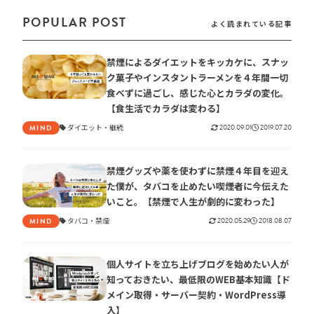
POPULAR POST
よく読まれている記事
禁煙によるダイエットをキッカケに、スナッ
ク菓子やインスタントラーメンを４年間一切
食べずに過ごし、感じた心とカラダの変化。
【食生活でカラダは変わる】
ダイエット
継続
2020.09.01
2019.07.20
MIND
禁煙グッズや薬を使わずに禁煙４年目を迎え
た僕が、タバコを止めたい喫煙者に今伝えた
いこと。【禁煙で人生が劇的に変わった】
タバコ
禁煙
2020.05.29
2018.08.07
MIND
個人サイトを立ち上げブログを始めたい人が
知っておきたい、最低限のWEB基本知識【ド
メイン取得・サーバー契約・WordPress導
入】