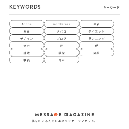
KEYWORDS
キーワード
Adobe
WordPress
お酒
お金
タバコ
ダイエット
デザイン
ブログ
ランニング
努力
夢
愛
挑戦
禁煙
笑顔
継続
音声
夢を叶える人のためのメッセージマガジン。