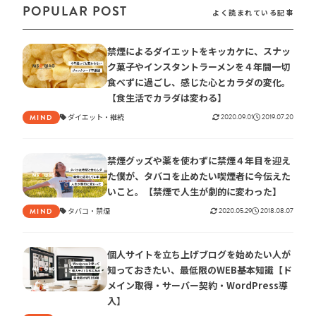
POPULAR POST
よく読まれている記事
禁煙によるダイエットをキッカケに、スナッ
ク菓子やインスタントラーメンを４年間一切
食べずに過ごし、感じた心とカラダの変化。
【食生活でカラダは変わる】
ダイエット
継続
2020.09.01
2019.07.20
MIND
禁煙グッズや薬を使わずに禁煙４年目を迎え
た僕が、タバコを止めたい喫煙者に今伝えた
いこと。【禁煙で人生が劇的に変わった】
タバコ
禁煙
2020.05.29
2018.08.07
MIND
個人サイトを立ち上げブログを始めたい人が
知っておきたい、最低限のWEB基本知識【ド
メイン取得・サーバー契約・WordPress導
入】