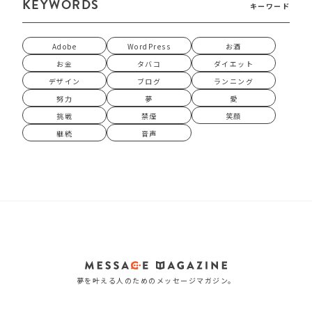
KEYWORDS
キーワード
Adobe
WordPress
お酒
お金
タバコ
ダイエット
デザイン
ブログ
ランニング
努力
夢
愛
挑戦
禁煙
笑顔
継続
音声
夢を叶える人のためのメッセージマガジン。