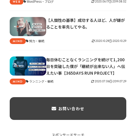
WordPress
ブログ
2020.06.17
2019.08.02
WEB
【人間性の基準】成功する人ほど、人が嫌が
ることを率先してやる。
努力
継続
2020.10.29
2020.10.29
MIND
毎日休むことなくランニングを続けて1,200
日を突破した僕が「継続が出来ない人」へ伝
えたい事【365DAYS RUN PROJECT】
ランニング
継続
2020.07.06
2019.07.29
MIND
お問い合わせ
スポンサードサーチ