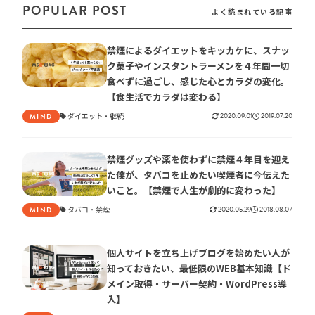
POPULAR POST
よく読まれている記事
禁煙によるダイエットをキッカケに、スナッ
ク菓子やインスタントラーメンを４年間一切
食べずに過ごし、感じた心とカラダの変化。
【食生活でカラダは変わる】
ダイエット
継続
2020.09.01
2019.07.20
MIND
禁煙グッズや薬を使わずに禁煙４年目を迎え
た僕が、タバコを止めたい喫煙者に今伝えた
いこと。【禁煙で人生が劇的に変わった】
タバコ
禁煙
2020.05.29
2018.08.07
MIND
個人サイトを立ち上げブログを始めたい人が
知っておきたい、最低限のWEB基本知識【ド
メイン取得・サーバー契約・WordPress導
入】