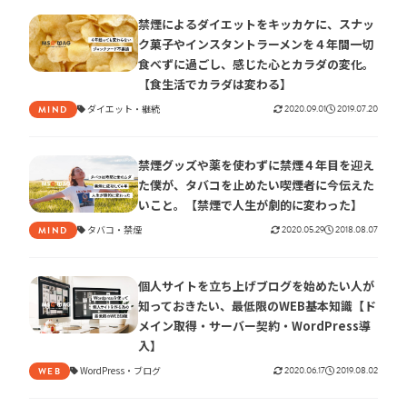
禁煙によるダイエットをキッカケに、スナッ
ク菓子やインスタントラーメンを４年間一切
食べずに過ごし、感じた心とカラダの変化。
【食生活でカラダは変わる】
ダイエット
継続
2020.09.01
2019.07.20
MIND
禁煙グッズや薬を使わずに禁煙４年目を迎え
た僕が、タバコを止めたい喫煙者に今伝えた
いこと。【禁煙で人生が劇的に変わった】
タバコ
禁煙
2020.05.29
2018.08.07
MIND
個人サイトを立ち上げブログを始めたい人が
知っておきたい、最低限のWEB基本知識【ド
メイン取得・サーバー契約・WordPress導
入】
WordPress
ブログ
2020.06.17
2019.08.02
WEB