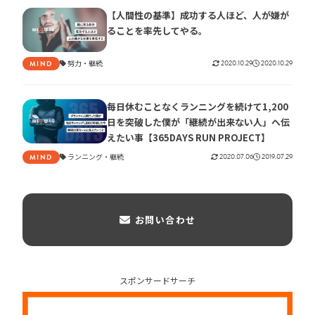
【人間性の基準】成功する人ほど、人が嫌が
ることを率先してやる。
努力
継続
2020.10.29
2020.10.29
MIND
毎日休むことなくランニングを続けて1,200
日を突破した僕が「継続が出来ない人」へ伝
えたい事【365DAYS RUN PROJECT】
ランニング
継続
2020.07.06
2019.07.29
MIND
お問い合わせ
スポンサードサーチ