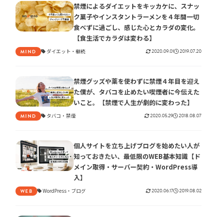
禁煙によるダイエットをキッカケに、スナッ
ク菓子やインスタントラーメンを４年間一切
食べずに過ごし、感じた心とカラダの変化。
【食生活でカラダは変わる】
ダイエット
継続
2020.09.01
2019.07.20
MIND
禁煙グッズや薬を使わずに禁煙４年目を迎え
た僕が、タバコを止めたい喫煙者に今伝えた
いこと。【禁煙で人生が劇的に変わった】
タバコ
禁煙
2020.05.29
2018.08.07
MIND
個人サイトを立ち上げブログを始めたい人が
知っておきたい、最低限のWEB基本知識【ド
メイン取得・サーバー契約・WordPress導
入】
WordPress
ブログ
2020.06.17
2019.08.02
WEB