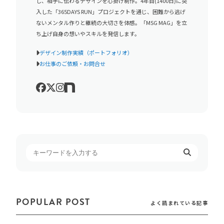
し、相手に伝わるデザインを心掛け制作。4年目(1400日)に突
入した「365DAYS RUN」プロジェクトを通じ、困難から逃げ
ないメンタル作りと継続の大切さを体感。「MSG MAG」を立
ち上げ自身の想いやスキルを発信します。
デザイン制作実績（ポートフォリオ）
お仕事のご依頼・お問合せ
POPULAR POST
よく読まれている記事