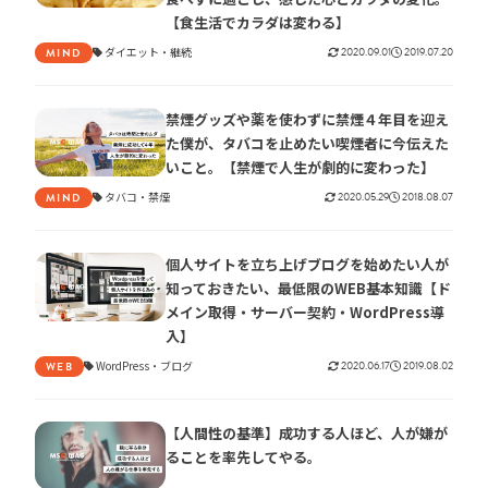
【食生活でカラダは変わる】
ダイエット
継続
2020.09.01
2019.07.20
MIND
禁煙グッズや薬を使わずに禁煙４年目を迎え
た僕が、タバコを止めたい喫煙者に今伝えた
いこと。【禁煙で人生が劇的に変わった】
タバコ
禁煙
2020.05.29
2018.08.07
MIND
個人サイトを立ち上げブログを始めたい人が
知っておきたい、最低限のWEB基本知識【ド
メイン取得・サーバー契約・WordPress導
入】
WordPress
ブログ
2020.06.17
2019.08.02
WEB
【人間性の基準】成功する人ほど、人が嫌が
ることを率先してやる。