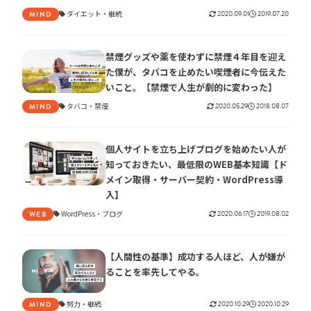
ダイエット
継続
2020.09.01
2019.07.20
MIND
禁煙グッズや薬を使わずに禁煙４年目を迎え
た僕が、タバコを止めたい喫煙者に今伝えた
いこと。【禁煙で人生が劇的に変わった】
タバコ
禁煙
2020.05.29
2018.08.07
MIND
個人サイトを立ち上げブログを始めたい人が
知っておきたい、最低限のWEB基本知識【ド
メイン取得・サーバー契約・WordPress導
入】
WordPress
ブログ
2020.06.17
2019.08.02
WEB
【人間性の基準】成功する人ほど、人が嫌が
ることを率先してやる。
努力
継続
2020.10.29
2020.10.29
MIND