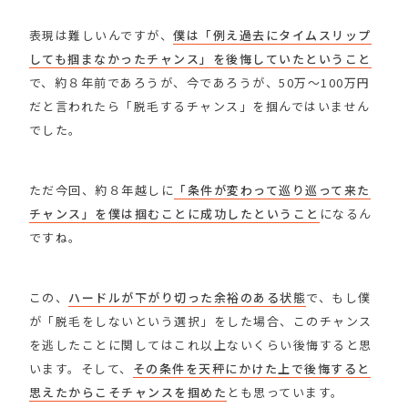
表現は難しいんですが、
僕は「例え過去にタイムスリップ
しても掴まなかったチャンス」を後悔していたということ
で、約８年前であろうが、今であろうが、50万〜100万円
だと言われたら「脱毛するチャンス」を掴んではいません
でした。
ただ今回、約８年越しに
「条件が変わって巡り巡って来た
チャンス」を僕は掴むことに成功したということ
になるん
ですね。
この、
ハードルが下がり切った余裕のある状態
で、もし僕
が「脱毛をしないという選択」をした場合、このチャンス
を逃したことに関してはこれ以上ないくらい後悔すると思
います。そして、
その条件を天秤にかけた上で後悔すると
思えたからこそチャンスを掴めた
とも思っています。