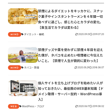
禁煙によるダイエットをキッカケに、スナッ
ク菓子やインスタントラーメンを４年間一切
食べずに過ごし、感じた心とカラダの変化。
【食生活でカラダは変わる】
ダイエット
継続
2020.09.01
2019.07.20
MIND
禁煙グッズや薬を使わずに禁煙４年目を迎え
た僕が、タバコを止めたい喫煙者に今伝えた
いこと。【禁煙で人生が劇的に変わった】
タバコ
禁煙
2020.05.29
2018.08.07
MIND
個人サイトを立ち上げブログを始めたい人が
知っておきたい、最低限のWEB基本知識【ド
メイン取得・サーバー契約・WordPress導
入】
WordPress
ブログ
2020.06.17
2019.08.02
WEB