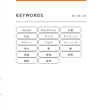
KEYWORDS
キーワード
け
で
Adobe
WordPress
お酒
お金
タバコ
ダイエット
デザイン
ブログ
ランニング
努力
夢
愛
挑戦
禁煙
笑顔
継続
音声