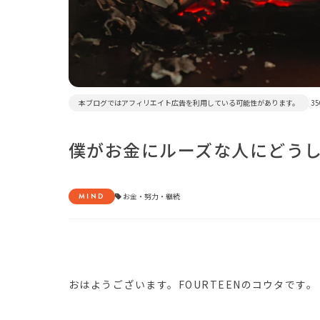
本ブログではアフィリエイト広告を利用している可能性があります。
35
僕がお金にルーズな人にどう
MIND
お金
・
努力
・
継続
おはようございます。FOURTEENのコウタです。