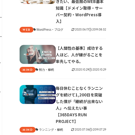
きたい、最低限のWEB基本
知識【ドメイン取得・サー
バー契約・WordPress導
入】
WordPress
ブログ
2020.06.17
2019.08.02
WEB
【人間性の基準】成功する
人ほど、人が嫌がることを
率先してやる。
し
努力
継続
2020.10.29
2020.10.29
MIND
毎日休むことなくランニン
れ
グを続けて1,200日を突破
した僕が「継続が出来ない
人」へ伝えたい事
【365DAYS RUN
な
PROJECT】
ランニング
継続
2020.07.06
2019.07.29
MIND