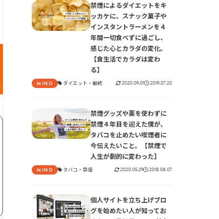
禁煙によるダイエットをキ
ッカケに、スナック菓子や
インスタントラーメンを４
年間一切食べずに過ごし、
感じた心とカラダの変化。
【食生活でカラダは変わ
る】
ダイエット
継続
2020.09.01
2019.07.20
MIND
禁煙グッズや薬を使わずに
禁煙４年目を迎えた僕が、
タバコを止めたい喫煙者に
今伝えたいこと。【禁煙で
人生が劇的に変わった】
タバコ
禁煙
2020.05.29
2018.08.07
MIND
個人サイトを立ち上げブロ
グを始めたい人が知ってお