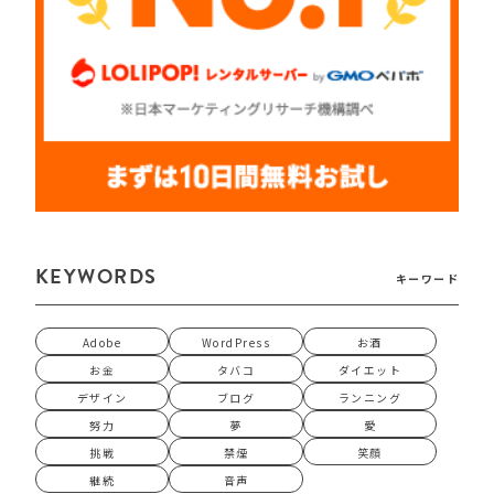
KEYWORDS
キーワード
Adobe
WordPress
お酒
お金
タバコ
ダイエット
デザイン
ブログ
ランニング
努力
夢
愛
挑戦
禁煙
笑顔
継続
音声