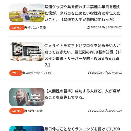
禁煙グッズや薬を使わずに禁煙４年目を迎え
た僕が、タバコを止めたい喫煙者に今伝えた
いこと。【禁煙で人生が劇的に変わった】
タバコ
禁煙
2020.05.29
2018.08.07
MIND
個人サイトを立ち上げブログを始めたい人が
知っておきたい、最低限のWEB基本知識【ド
メイン取得・サーバー契約・WordPress導
入】
WordPress
ブログ
2020.06.17
2019.08.02
WEB
【人間性の基準】成功する人ほど、人が嫌が
ることを率先してやる。
努力
継続
2020.10.29
2020.10.29
MIND
毎日休むことなくランニングを続けて1,200