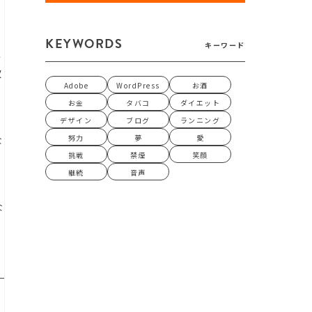
KEYWORDS
キーワード
こ
次
Adobe
WordPress
お酒
お金
タバコ
ダイエット
デザイン
ブログ
ランニング
努力
夢
愛
な
挑戦
禁煙
笑顔
継続
音声
な