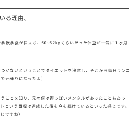
いる理由。
暴飲暴食が目立ち、60~62kgくらいだった体重が一気に１ヶ月
がつかないということでダイエットを決意し、そこから毎日ラン
月で元通りになったよ）
いうことを知り、元々僕は鬱っぽいメンタルがあったこともあっ
ットという目標は達成した後も今も続けているといった感じです
感じですね）