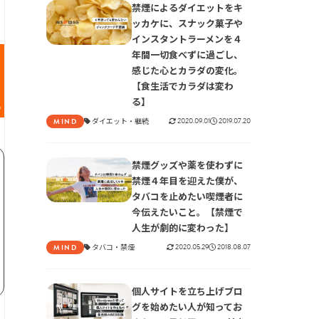
禁煙によるダイエットをキ
ッカケに、スナック菓子や
インスタントラーメンを４
年間一切食べずに過ごし、
感じた心とカラダの変化。
【食生活でカラダは変わ
る】
ダイエット
継続
2020.09.01
2019.07.20
MIND
禁煙グッズや薬を使わずに
禁煙４年目を迎えた僕が、
タバコを止めたい喫煙者に
今伝えたいこと。【禁煙で
人生が劇的に変わった】
タバコ
禁煙
2020.05.29
2018.08.07
MIND
個人サイトを立ち上げブロ
グを始めたい人が知ってお