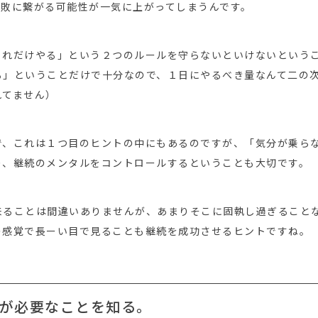
失敗に繋がる可能性が一気に上がってしまうんです。
これだけやる」という２つのルールを守らないといけないという
る」ということだけで十分なので、１日にやるべき量なんて二の
れてません）
で、これは１つ目のヒントの中にもあるのですが、「気分が乗ら
り、継続のメンタルをコントロールするということも大切です。
来ることは間違いありませんが、あまりそこに固執し過ぎること
の感覚で長ーい目で見ることも継続を成功させるヒントですね。
が必要なことを知る。