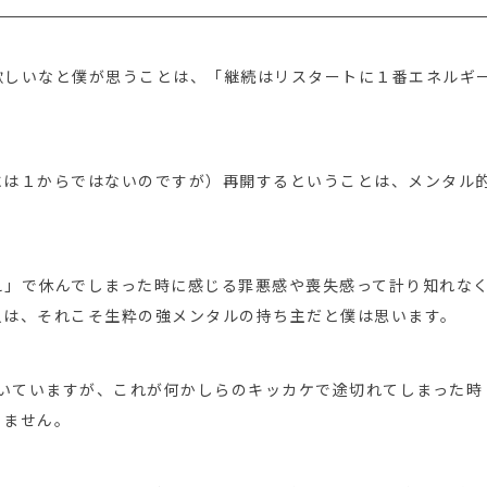
欲しいなと僕が思うことは、「継続はリスタートに１番エネルギ
には１からではないのですが）再開するということは、メンタル
え」で休んでしまった時に感じる罪悪感や喪失感って計り知れな
人は、それこそ生粋の強メンタルの持ち主だと僕は思います。
続いていますが、これが何かしらのキッカケで途切れてしまった時
りません。