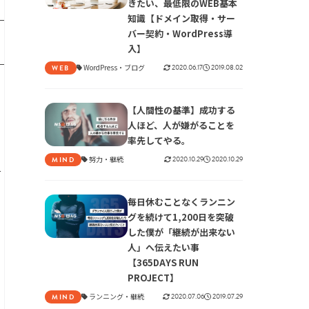
きたい、最低限のWEB基本
知識【ドメイン取得・サー
バー契約・WordPress導
入】
WordPress
ブログ
2020.06.17
2019.08.02
WEB
【人間性の基準】成功する
人ほど、人が嫌がることを
率先してやる。
努力
継続
2020.10.29
2020.10.29
MIND
ニ
毎日休むことなくランニン
グを続けて1,200日を突破
した僕が「継続が出来ない
人」へ伝えたい事
。
【365DAYS RUN
PROJECT】
ランニング
継続
2020.07.06
2019.07.29
MIND