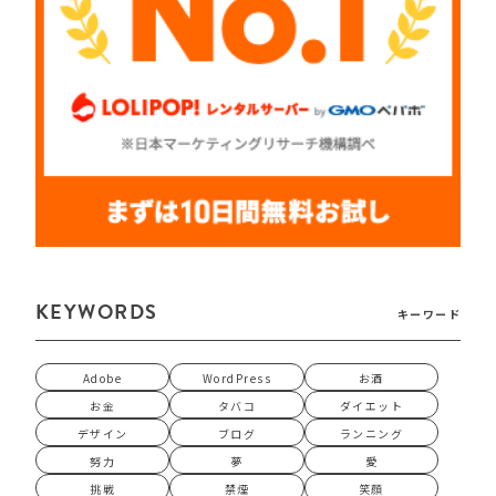
KEYWORDS
キーワード
Adobe
WordPress
お酒
お金
タバコ
ダイエット
デザイン
ブログ
ランニング
努力
夢
愛
挑戦
禁煙
笑顔