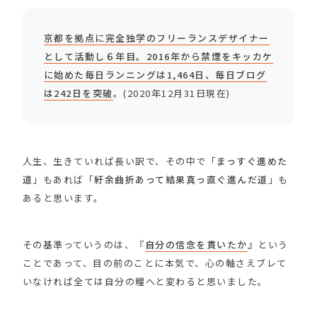
京都を拠点に完全独学のフリーランスデザイナー
として活動し６年目。2016年から禁煙をキッカケ
に始めた毎日ランニングは1,464日、毎日ブログ
は242日を突破
。(2020年12月31日現在)
人生、生きていれば長い訳で、その中で「
まっすぐ進めた
道
」もあれば「
紆余曲折あって結果真っ直ぐ進んだ道
」も
あると思います。
その基準っていうのは、『
自分の信念を貫いたか
』という
ことであって、目の前のことに本気で、心の軸さえブレて
いなければ全ては自分の糧へと変わると思いました。