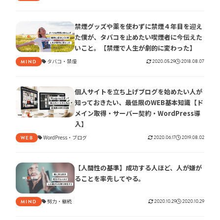
禁煙グッズや薬を使わずに禁煙４年目を迎え
た僕が、タバコを止めたい喫煙者に今伝えた
いこと。【禁煙で人生が劇的に変わった】
タバコ
禁煙
2020.05.29
2018.08.07
MIND
個人サイトを立ち上げブログを始めたい人が
知っておきたい、最低限のWEB基本知識【ド
メイン取得・サーバー契約・WordPress導
入】
WordPress
ブログ
2020.06.17
2019.08.02
WEB
【人間性の基準】成功する人ほど、人が嫌が
ることを率先してやる。
努力
継続
2020.10.29
2020.10.29
MIND