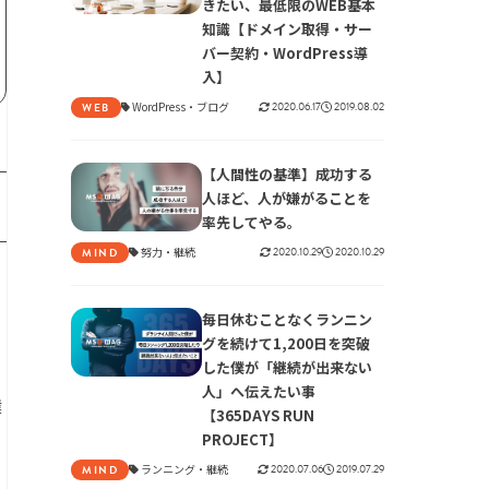
きたい、最低限のWEB基本
知識【ドメイン取得・サー
バー契約・WordPress導
入】
WordPress
ブログ
2020.06.17
2019.08.02
WEB
【人間性の基準】成功する
人ほど、人が嫌がることを
率先してやる。
努力
継続
2020.10.29
2020.10.29
MIND
し
毎日休むことなくランニン
グを続けて1,200日を突破
した僕が「継続が出来ない
人」へ伝えたい事
僕
【365DAYS RUN
PROJECT】
ランニング
継続
2020.07.06
2019.07.29
MIND