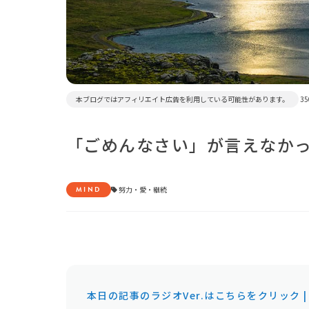
本ブログではアフィリエイト広告を利用している可能性があります。
35
「ごめんなさい」が言えなか
MIND
努力
・
愛
・
継続
本日の記事のラジオVer.はこちらをクリック | by