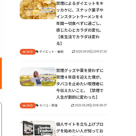
禁煙によるダイエットをキ
ッカケに、スナック菓子や
インスタントラーメンを４
年間一切食べずに過ごし、
感じた心とカラダの変化。
【食生活でカラダは変わ
る】
ダイエット
継続
2020.09.01
2019.07.20
MIND
禁煙グッズや薬を使わずに
禁煙４年目を迎えた僕が、
タバコを止めたい喫煙者に
今伝えたいこと。【禁煙で
人生が劇的に変わった】
タバコ
禁煙
2020.05.29
2018.08.07
MIND
個人サイトを立ち上げブロ
グを始めたい人が知ってお