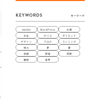
KEYWORDS
キーワード
Adobe
WordPress
お酒
お金
タバコ
ダイエット
デザイン
ブログ
ランニング
努力
夢
愛
挑戦
禁煙
笑顔
継続
音声
は