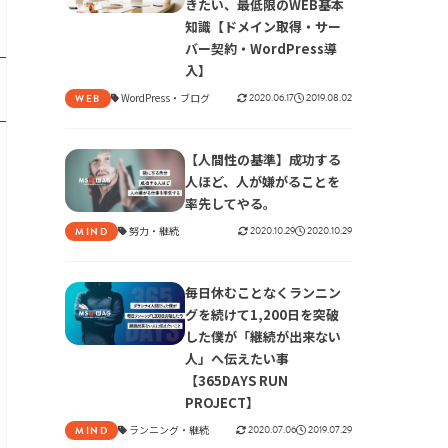
きたい、最低限のWEB基本
知識【ドメイン取得・サー
バー契約・WordPress導
入】
WordPress
ブログ
2020.06.17
2019.08.02
WEB
【人間性の基準】成功する
人ほど、人が嫌がることを
率先してやる。
努力
継続
2020.10.29
2020.10.29
MIND
た
毎日休むことなくランニン
グを続けて1,200日を突破
した僕が「継続が出来ない
じ
人」へ伝えたい事
【365DAYS RUN
PROJECT】
ランニング
継続
2020.07.06
2019.07.29
MIND
し