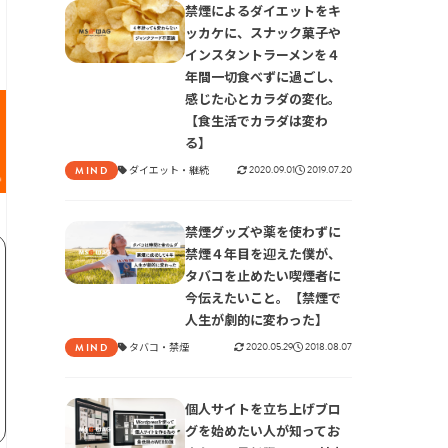
禁煙によるダイエットをキ
ッカケに、スナック菓子や
インスタントラーメンを４
年間一切食べずに過ごし、
感じた心とカラダの変化。
【食生活でカラダは変わ
る】
ダイエット
継続
2020.09.01
2019.07.20
MIND
禁煙グッズや薬を使わずに
禁煙４年目を迎えた僕が、
タバコを止めたい喫煙者に
今伝えたいこと。【禁煙で
人生が劇的に変わった】
タバコ
禁煙
2020.05.29
2018.08.07
MIND
個人サイトを立ち上げブロ
グを始めたい人が知ってお