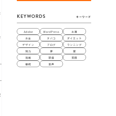
た
KEYWORDS
キーワード
Adobe
WordPress
お酒
方
お金
タバコ
ダイエット
デザイン
ブログ
ランニング
努力
夢
愛
挑戦
禁煙
笑顔
継続
音声
況