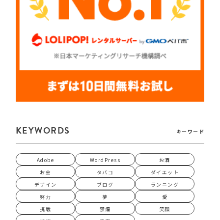
KEYWORDS
キーワード
Adobe
WordPress
お酒
お金
タバコ
ダイエット
デザイン
ブログ
ランニング
努力
夢
愛
挑戦
禁煙
笑顔