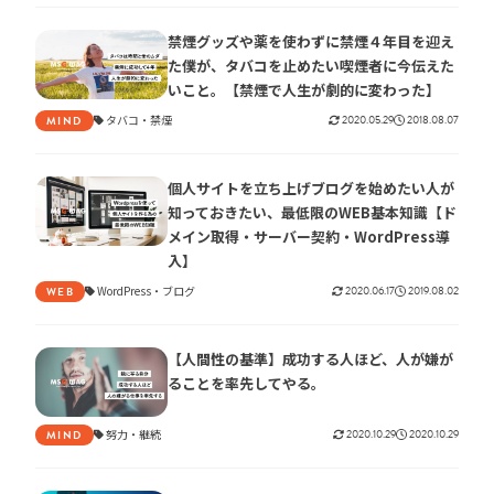
禁煙グッズや薬を使わずに禁煙４年目を迎え
た僕が、タバコを止めたい喫煙者に今伝えた
いこと。【禁煙で人生が劇的に変わった】
タバコ
禁煙
2020.05.29
2018.08.07
MIND
個人サイトを立ち上げブログを始めたい人が
知っておきたい、最低限のWEB基本知識【ド
メイン取得・サーバー契約・WordPress導
入】
WordPress
ブログ
2020.06.17
2019.08.02
WEB
【人間性の基準】成功する人ほど、人が嫌が
ることを率先してやる。
努力
継続
2020.10.29
2020.10.29
MIND