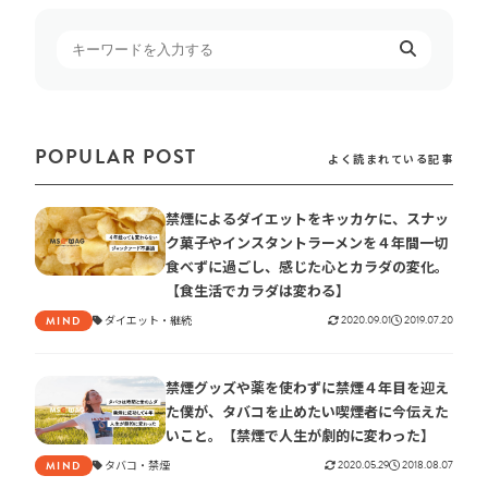
POPULAR POST
よく読まれている記事
禁煙によるダイエットをキッカケに、スナッ
ク菓子やインスタントラーメンを４年間一切
食べずに過ごし、感じた心とカラダの変化。
【食生活でカラダは変わる】
ダイエット
継続
2020.09.01
2019.07.20
MIND
禁煙グッズや薬を使わずに禁煙４年目を迎え
た僕が、タバコを止めたい喫煙者に今伝えた
いこと。【禁煙で人生が劇的に変わった】
タバコ
禁煙
2020.05.29
2018.08.07
MIND