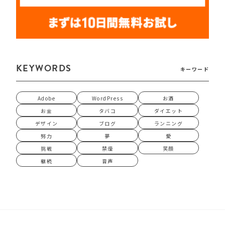
KEYWORDS
キーワード
Adobe
WordPress
お酒
お金
タバコ
ダイエット
デザイン
ブログ
ランニング
努力
夢
愛
挑戦
禁煙
笑顔
継続
音声