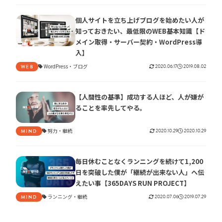
個人サイトを立ち上げブログを始めたい人が
知っておきたい、最低限のWEB基本知識【ド
メイン取得・サーバー契約・WordPress導
入】
WordPress
ブログ
2020.06.17
2019.08.02
WEB
【人間性の基準】成功する人ほど、人が嫌が
ることを率先してやる。
努力
継続
2020.10.29
2020.10.29
MIND
毎日休むことなくランニングを続けて1,200
日を突破した僕が「継続が出来ない人」へ伝
えたい事【365DAYS RUN PROJECT】
ランニング
継続
2020.07.06
2019.07.29
MIND