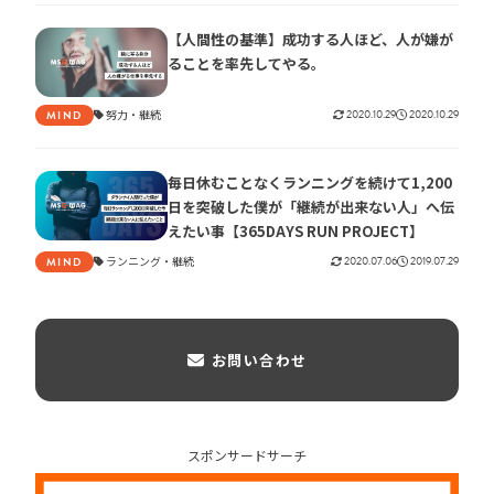
【人間性の基準】成功する人ほど、人が嫌が
ることを率先してやる。
努力
継続
2020.10.29
2020.10.29
MIND
毎日休むことなくランニングを続けて1,200
日を突破した僕が「継続が出来ない人」へ伝
えたい事【365DAYS RUN PROJECT】
ランニング
継続
2020.07.06
2019.07.29
MIND
お問い合わせ
スポンサードサーチ