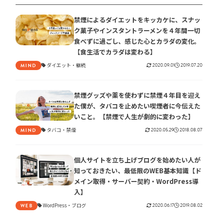
禁煙によるダイエットをキッカケに、スナッ
ク菓子やインスタントラーメンを４年間一切
食べずに過ごし、感じた心とカラダの変化。
【食生活でカラダは変わる】
ダイエット
継続
2020.09.01
2019.07.20
MIND
禁煙グッズや薬を使わずに禁煙４年目を迎え
た僕が、タバコを止めたい喫煙者に今伝えた
いこと。【禁煙で人生が劇的に変わった】
タバコ
禁煙
2020.05.29
2018.08.07
MIND
個人サイトを立ち上げブログを始めたい人が
知っておきたい、最低限のWEB基本知識【ド
メイン取得・サーバー契約・WordPress導
入】
WordPress
ブログ
2020.06.17
2019.08.02
WEB