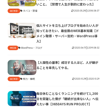
いこと。【禁煙で人生が劇的に変わった】
タバコ
禁煙
2020.05.29
2018.08.07
MIND
個人サイトを立ち上げブログを始めたい人が
知っておきたい、最低限のWEB基本知識【ド
メイン取得・サーバー契約・WordPress導
入】
WordPress
ブログ
2020.06.17
2019.08.02
WEB
【人間性の基準】成功する人ほど、人が嫌が
ることを率先してやる。
努力
継続
2020.10.29
2020.10.29
MIND
毎日休むことなくランニングを続けて1,200
日を突破した僕が「継続が出来ない人」へ伝
えたい事【365DAYS RUN PROJECT】