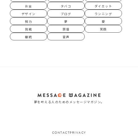
お金
タバコ
ダイエット
デザイン
ブログ
ランニング
努力
夢
愛
挑戦
禁煙
笑顔
継続
音声
夢を叶える人のためのメッセージマガジン。
CONTACT
PRIVACY