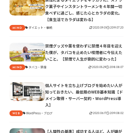
ク菓子やインスタントラーメンを４年間一切
食べずに過ごし、感じた心とカラダの変化。
【食生活でカラダは変わる】
ダイエット
継続
2020.09.01
2019.07.20
MIND
禁煙グッズや薬を使わずに禁煙４年目を迎え
た僕が、タバコを止めたい喫煙者に今伝えた
いこと。【禁煙で人生が劇的に変わった】
タバコ
禁煙
2020.05.29
2018.08.07
MIND
個人サイトを立ち上げブログを始めたい人が
知っておきたい、最低限のWEB基本知識【ド
メイン取得・サーバー契約・WordPress導
入】
WordPress
ブログ
2020.06.17
2019.08.02
WEB
【人間性の基準】成功する人ほど、人が嫌が