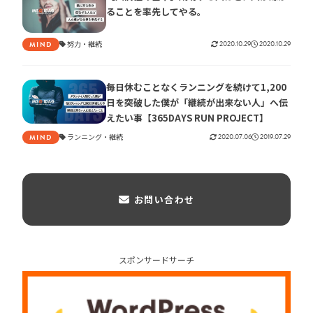
ることを率先してやる。
努力
継続
2020.10.29
2020.10.29
MIND
毎日休むことなくランニングを続けて1,200
日を突破した僕が「継続が出来ない人」へ伝
えたい事【365DAYS RUN PROJECT】
ランニング
継続
2020.07.06
2019.07.29
MIND
お問い合わせ
スポンサードサーチ