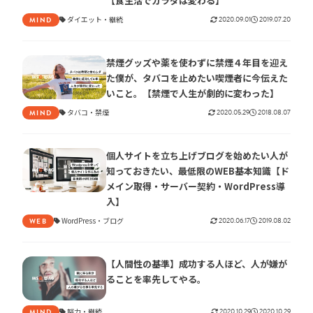
【食生活でカラダは変わる】
ダイエット
継続
2020.09.01
2019.07.20
MIND
禁煙グッズや薬を使わずに禁煙４年目を迎え
た僕が、タバコを止めたい喫煙者に今伝えた
いこと。【禁煙で人生が劇的に変わった】
タバコ
禁煙
2020.05.29
2018.08.07
MIND
個人サイトを立ち上げブログを始めたい人が
知っておきたい、最低限のWEB基本知識【ド
メイン取得・サーバー契約・WordPress導
入】
WordPress
ブログ
2020.06.17
2019.08.02
WEB
【人間性の基準】成功する人ほど、人が嫌が
ることを率先してやる。
努力
継続
2020.10.29
2020.10.29
MIND