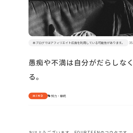
本ブログではアフィリエイト広告を利用している可能性があります。
35
愚痴や不満は自分がだらしな
る。
MIND
努力
・
継続
おはようございます。FOURTEENのコウタです。