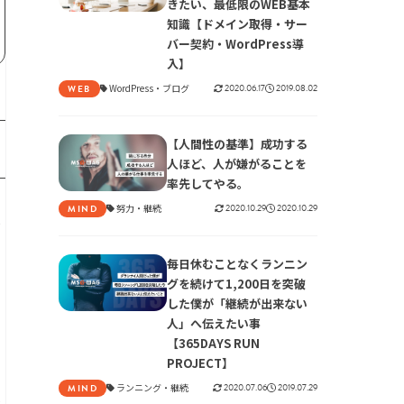
きたい、最低限のWEB基本
知識【ドメイン取得・サー
バー契約・WordPress導
入】
WordPress
ブログ
2020.06.17
2019.08.02
WEB
【人間性の基準】成功する
人ほど、人が嫌がることを
率先してやる。
努力
継続
2020.10.29
2020.10.29
MIND
て
毎日休むことなくランニン
グを続けて1,200日を突破
した僕が「継続が出来ない
っ
人」へ伝えたい事
【365DAYS RUN
PROJECT】
ランニング
継続
2020.07.06
2019.07.29
MIND
か