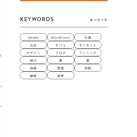
KEYWORDS
キーワード
て
Adobe
WordPress
お酒
お金
タバコ
ダイエット
デザイン
ブログ
ランニング
い
努力
夢
愛
挑戦
禁煙
笑顔
継続
音声
ま