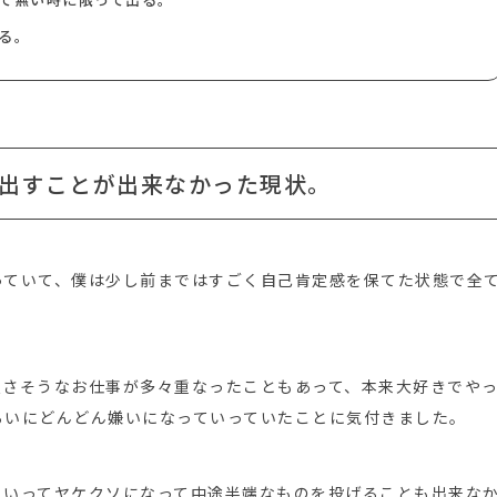
る。
出すことが出来なかった現状。
っていて、僕は少し前まではすごく自己肯定感を保てた状態で全
良さそうなお仕事が多々重なったこともあって、本来大好きでや
らいにどんどん嫌いになっていっていたことに気付きました。
といってヤケクソになって中途半端なものを投げることも出来な