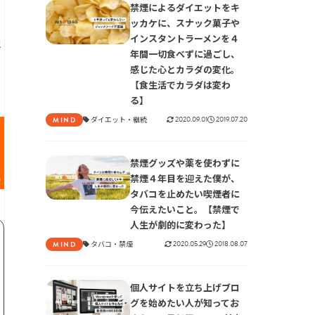
禁煙によるダイエットをキ
ッカケに、スナック菓子や
インスタントラーメンを４
と
年間一切食べずに過ごし、
感じた心とカラダの変化。
【食生活でカラダは変わ
る】
ダイエット
継続
2020.09.01
2019.07.20
MIND
禁煙グッズや薬を使わずに
禁煙４年目を迎えた僕が、
タバコを止めたい喫煙者に
今伝えたいこと。【禁煙で
人生が劇的に変わった】
タバコ
禁煙
2020.05.29
2018.08.07
MIND
個人サイトを立ち上げブロ
グを始めたい人が知ってお