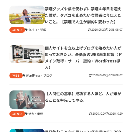
禁煙グッズや薬を使わずに禁煙４年目を迎え
た僕が、タバコを止めたい喫煙者に今伝えた
いこと。【禁煙で人生が劇的に変わった】
タバコ
禁煙
2020.05.29
2018.08.07
MIND
個人サイトを立ち上げブログを始めたい人が
知っておきたい、最低限のWEB基本知識【ド
メイン取得・サーバー契約・WordPress導
入】
WordPress
ブログ
2020.06.17
2019.08.02
WEB
【人間性の基準】成功する人ほど、人が嫌が
ることを率先してやる。
努力
継続
2020.10.29
2020.10.29
MIND
毎日休むことなくランニングを続けて1,200