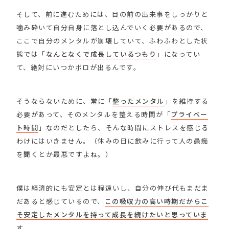
そして、前に進むためには、目の前の出来事をしっかりと
噛み砕いて自分自身に落とし込んでいく必要があるので、
ここで自分のメンタルが崩壊していて、ふわふわとした状
態では「
なんとなくで成長しているつもり
」になってい
て、絶対にいつかボロが出るんです。
そうならないために、常に「
整ったメンタル
」を維持する
必要があって、そのメンタルを整える時間が「
プライベー
ト時間
」なのだとしたら、そんな時間にストレスを感じる
わけにはいきません。（休みの日に飲みに行って人の愚痴
を聞くとか最悪ですよね。）
僕は経済的にも安定とは程遠いし、自分の伸び代もまだま
だあると感じているので、
この吸収力の高い時期だからこ
そ安定したメンタルを持って成長を続けたいと思っていま
す
。