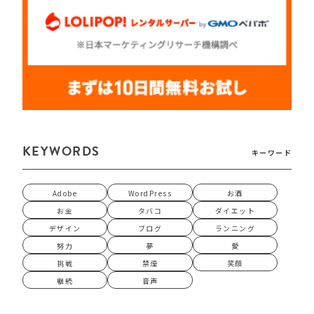
KEYWORDS
キーワード
Adobe
WordPress
お酒
お金
タバコ
ダイエット
デザイン
ブログ
ランニング
努力
夢
愛
挑戦
禁煙
笑顔
継続
音声