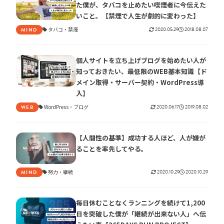
た僕が、タバコを止めたい喫煙者に今伝えた
いこと。【禁煙で人生が劇的に変わった】
タバコ
禁煙
2020.05.29
2018.08.07
MIND
個人サイトを立ち上げブログを始めたい人が
知っておきたい、最低限のWEB基本知識【ド
メイン取得・サーバー契約・WordPress導
入】
WordPress
ブログ
2020.06.17
2019.08.02
WEB
【人間性の基準】成功する人ほど、人が嫌が
ることを率先してやる。
努力
継続
2020.10.29
2020.10.29
MIND
毎日休むことなくランニングを続けて1,200
日を突破した僕が「継続が出来ない人」へ伝