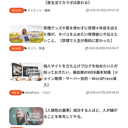
【食生活でカラダは変わる】
ダイエット
継続
2020.09.01
2019.07.20
MIND
禁煙グッズや薬を使わずに禁煙４年目を迎え
た僕が、タバコを止めたい喫煙者に今伝えた
いこと。【禁煙で人生が劇的に変わった】
タバコ
禁煙
2020.05.29
2018.08.07
MIND
個人サイトを立ち上げブログを始めたい人が
知っておきたい、最低限のWEB基本知識【ド
メイン取得・サーバー契約・WordPress導
入】
WordPress
ブログ
2020.06.17
2019.08.02
WEB
【人間性の基準】成功する人ほど、人が嫌が
ることを率先してやる。