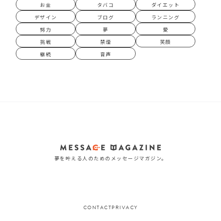
お金
タバコ
ダイエット
デザイン
ブログ
ランニング
努力
夢
愛
挑戦
禁煙
笑顔
継続
音声
夢を叶える人のためのメッセージマガジン。
CONTACT
PRIVACY