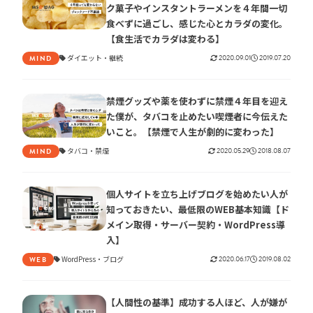
ク菓子やインスタントラーメンを４年間一切
食べずに過ごし、感じた心とカラダの変化。
【食生活でカラダは変わる】
ダイエット
継続
2020.09.01
2019.07.20
MIND
禁煙グッズや薬を使わずに禁煙４年目を迎え
た僕が、タバコを止めたい喫煙者に今伝えた
いこと。【禁煙で人生が劇的に変わった】
タバコ
禁煙
2020.05.29
2018.08.07
MIND
個人サイトを立ち上げブログを始めたい人が
知っておきたい、最低限のWEB基本知識【ド
メイン取得・サーバー契約・WordPress導
入】
WordPress
ブログ
2020.06.17
2019.08.02
WEB
【人間性の基準】成功する人ほど、人が嫌が