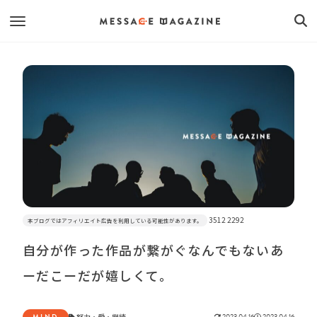
3512 2292
本ブログではアフィリエイト広告を利用している可能性があります。
自分が作った作品が繋がぐなんでもないあ
ーだこーだが嬉しくて。
MIND
努力
・
愛
・
継続
2023.04.16
2023.04.16