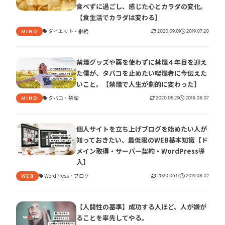
食べずに過ごし、感じた心とカラダの変化。
【食生活でカラダは変わる】
ダイエット
継続
2020.09.01
2019.07.20
MIND
禁煙グッズや薬を使わずに禁煙４年目を迎え
た僕が、タバコを止めたい喫煙者に今伝えた
いこと。【禁煙で人生が劇的に変わった】
タバコ
禁煙
2020.05.29
2018.08.07
MIND
個人サイトを立ち上げブログを始めたい人が
知っておきたい、最低限のWEB基本知識【ド
メイン取得・サーバー契約・WordPress導
入】
WordPress
ブログ
2020.06.17
2019.08.02
WEB
【人間性の基準】成功する人ほど、人が嫌が
ることを率先してやる。