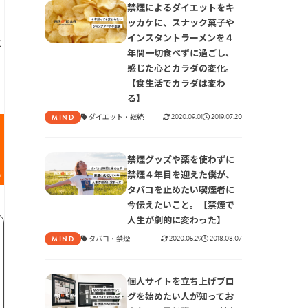
禁煙によるダイエットをキ
ッカケに、スナック菓子や
インスタントラーメンを４
と
年間一切食べずに過ごし、
感じた心とカラダの変化。
【食生活でカラダは変わ
る】
ダイエット
継続
2020.09.01
2019.07.20
MIND
禁煙グッズや薬を使わずに
禁煙４年目を迎えた僕が、
タバコを止めたい喫煙者に
今伝えたいこと。【禁煙で
人生が劇的に変わった】
タバコ
禁煙
2020.05.29
2018.08.07
MIND
個人サイトを立ち上げブロ
グを始めたい人が知ってお