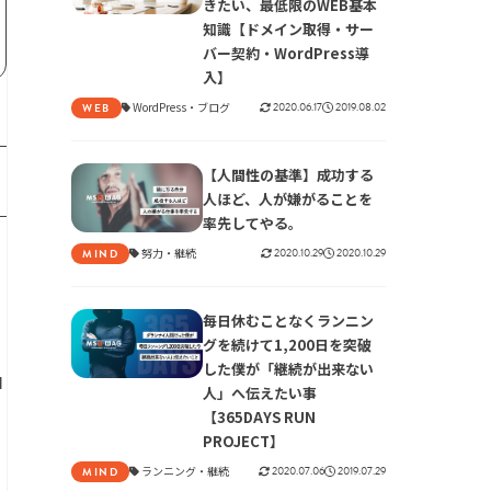
きたい、最低限のWEB基本
知識【ドメイン取得・サー
バー契約・WordPress導
入】
WordPress
ブログ
2020.06.17
2019.08.02
WEB
【人間性の基準】成功する
人ほど、人が嫌がることを
率先してやる。
努力
継続
2020.10.29
2020.10.29
MIND
毎日休むことなくランニン
グを続けて1,200日を突破
した僕が「継続が出来ない
自
人」へ伝えたい事
【365DAYS RUN
PROJECT】
ランニング
継続
2020.07.06
2019.07.29
MIND