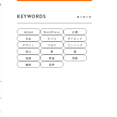
分
KEYWORDS
キーワード
Adobe
WordPress
お酒
お金
タバコ
ダイエット
デザイン
ブログ
ランニング
努力
夢
愛
大
挑戦
禁煙
笑顔
継続
音声
ギ