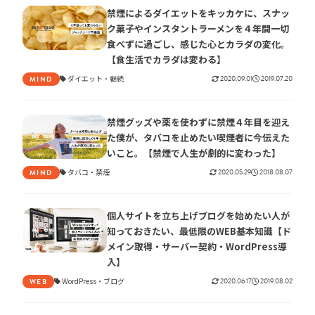
禁煙によるダイエットをキッカケに、スナッ
ク菓子やインスタントラーメンを４年間一切
食べずに過ごし、感じた心とカラダの変化。
【食生活でカラダは変わる】
ダイエット
継続
2020.09.01
2019.07.20
MIND
禁煙グッズや薬を使わずに禁煙４年目を迎え
た僕が、タバコを止めたい喫煙者に今伝えた
いこと。【禁煙で人生が劇的に変わった】
タバコ
禁煙
2020.05.29
2018.08.07
MIND
個人サイトを立ち上げブログを始めたい人が
知っておきたい、最低限のWEB基本知識【ド
メイン取得・サーバー契約・WordPress導
入】
WordPress
ブログ
2020.06.17
2019.08.02
WEB