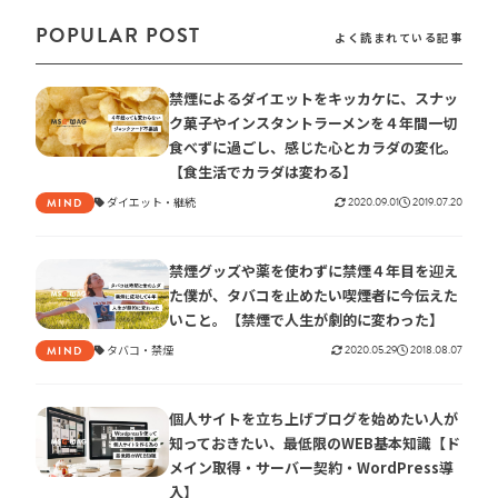
POPULAR POST
よく読まれている記事
禁煙によるダイエットをキッカケに、スナッ
ク菓子やインスタントラーメンを４年間一切
食べずに過ごし、感じた心とカラダの変化。
【食生活でカラダは変わる】
ダイエット
継続
2020.09.01
2019.07.20
MIND
禁煙グッズや薬を使わずに禁煙４年目を迎え
た僕が、タバコを止めたい喫煙者に今伝えた
いこと。【禁煙で人生が劇的に変わった】
タバコ
禁煙
2020.05.29
2018.08.07
MIND
個人サイトを立ち上げブログを始めたい人が
知っておきたい、最低限のWEB基本知識【ド
メイン取得・サーバー契約・WordPress導
入】