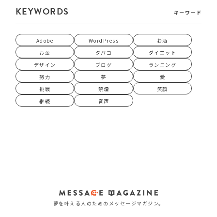
KEYWORDS
キーワード
Adobe
WordPress
お酒
お金
タバコ
ダイエット
デザイン
ブログ
ランニング
努力
夢
愛
挑戦
禁煙
笑顔
継続
音声
夢を叶える人のためのメッセージマガジン。