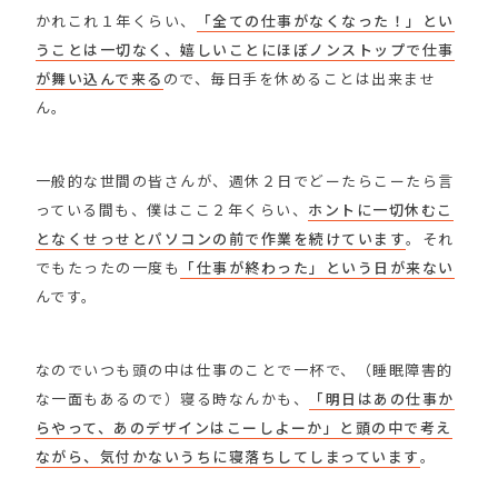
かれこれ１年くらい、
「全ての仕事がなくなった！」とい
うことは一切なく、嬉しいことにほぼノンストップで仕事
が舞い込んで来る
ので、毎日手を休めることは出来ませ
ん。
一般的な世間の皆さんが、週休２日でどーたらこーたら言
っている間も、僕はここ２年くらい、
ホントに一切休むこ
となくせっせとパソコンの前で作業を続けています
。それ
でもたったの一度も
「仕事が終わった」という日が来ない
んです。
なのでいつも頭の中は仕事のことで一杯で、（睡眠障害的
な一面もあるので）寝る時なんかも、
「明日はあの仕事か
らやって、あのデザインはこーしよーか」と頭の中で考え
ながら、気付かないうちに寝落ちしてしまっています
。