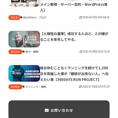
メイン取得・サーバー契約・WordPress導
入】
WordPress
ブログ
2020.06.17
2019.08.02
WEB
【人間性の基準】成功する人ほど、人が嫌が
ることを率先してやる。
努力
継続
2020.10.29
2020.10.29
MIND
毎日休むことなくランニングを続けて1,200
日を突破した僕が「継続が出来ない人」へ伝
えたい事【365DAYS RUN PROJECT】
ランニング
継続
2020.07.06
2019.07.29
MIND
お問い合わせ