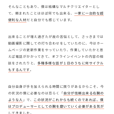
そんなこともあり、僕は結構なマルチクリエイターとし
て、頼まれたことはほぼ何でも出来る、
一家に一台的な超
便利な人材
だと自分でも感じています。
出来ることが増え過ぎたが故の苦悩として、さっきまでは
動画撮影に関しての打ち合わせをしていたのに、今はホー
ムページの更新作業をやっていたり、作業していたかと思
えば電話がかかってきて、オフラインイベントの内容の相
談をされたりと、
多種多様な話が１日のうちに何サイクル
もするんです
。
自分自身が手を加えられる時間に限りがあるからこそ、今
の状況の僕に必要なのは恐らく「
自分が信頼出来る右腕の
ような人
」で、
この状況がこれからも続くのであれば、僕
はプロデューサーとしての腕を磨いていく必要がある気が
してきました
。