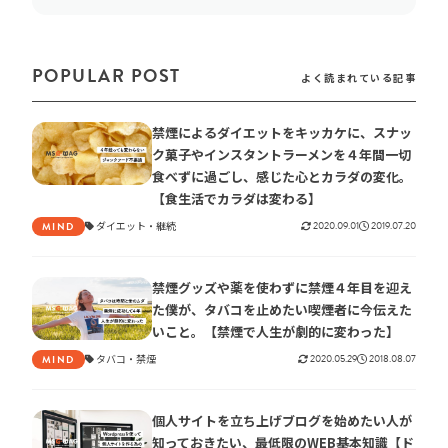
POPULAR POST
よく読まれている記事
禁煙によるダイエットをキッカケに、スナッ
ク菓子やインスタントラーメンを４年間一切
食べずに過ごし、感じた心とカラダの変化。
【食生活でカラダは変わる】
ダイエット
継続
2020.09.01
2019.07.20
MIND
禁煙グッズや薬を使わずに禁煙４年目を迎え
た僕が、タバコを止めたい喫煙者に今伝えた
いこと。【禁煙で人生が劇的に変わった】
タバコ
禁煙
2020.05.29
2018.08.07
MIND
個人サイトを立ち上げブログを始めたい人が
知っておきたい、最低限のWEB基本知識【ド